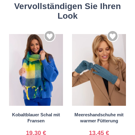
Vervollständigen Sie Ihren
Look
S/M
Universal
L/XL
Kobaltblauer Schal mit
Meereshandschuhe mit
Fransen
warmer Fütterung
19,30 €
13,45 €