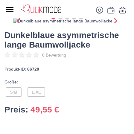
Dunkelblaue asymmetrische
lange Baumwolljacke
0 Bewertung
Produkt-ID:
66720
Größe:
S/M
L/XL
Preis:
49,55
€