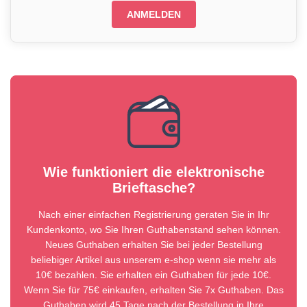
ANMELDEN
Wie funktioniert die elektronische
Brieftasche?
Nach einer einfachen Registrierung geraten Sie in Ihr
Kundenkonto, wo Sie Ihren Guthabenstand sehen können.
Neues Guthaben erhalten Sie bei jeder Bestellung
beliebiger Artikel aus unserem e-shop wenn sie mehr als
10€ bezahlen. Sie erhalten ein Guthaben für jede 10€.
Wenn Sie für 75€ einkaufen, erhalten Sie 7x Guthaben. Das
Guthaben wird 45 Tage nach der Bestellung in Ihre