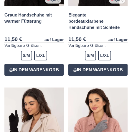
5,0
(1)
5,0
(1)
Graue Handschuhe mit
Elegante
warmer Fütterung
bordeauxfarbene
Handschuhe mit Schleife
11,50 €
11,50 €
auf Lager
auf Lager
Verfügbare Größen:
Verfügbare Größen:
S/M
L/XL
S/M
L/XL