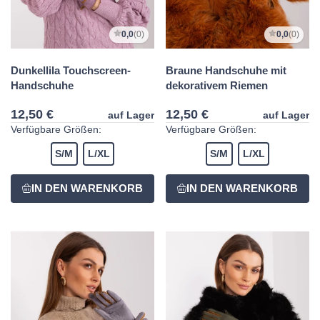
0,0
(0)
0,0
(0)
Dunkellila Touchscreen-
Braune Handschuhe mit
Handschuhe
dekorativem Riemen
12,50 €
12,50 €
auf Lager
auf Lager
Verfügbare Größen:
Verfügbare Größen:
S/M
L/XL
S/M
L/XL