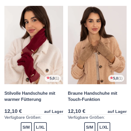
5,0
(1)
5,0
(1)
Stilvolle Handschuhe mit
Braune Handschuhe mit
warmer Fütterung
Touch-Funktion
12,10 €
12,10 €
auf Lager
auf Lager
Verfügbare Größen:
Verfügbare Größen:
S/M
L/XL
S/M
L/XL