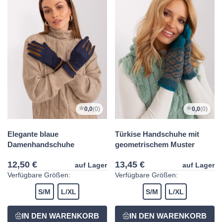
0,0
(0)
0,0
(0)
Elegante blaue
Türkise Handschuhe mit
Damenhandschuhe
geometrischem Muster
12,50 €
13,45 €
auf Lager
auf Lager
Verfügbare Größen:
Verfügbare Größen:
S/M
L/XL
S/M
L/XL