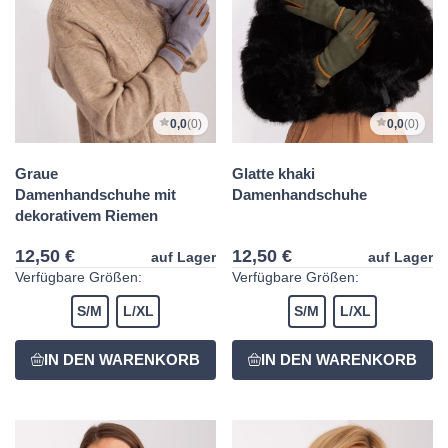
0,0
(0)
0,0
(0)
Graue
Glatte khaki
Damenhandschuhe mit
Damenhandschuhe
dekorativem Riemen
12,50 €
12,50 €
auf Lager
auf Lager
Verfügbare Größen:
Verfügbare Größen:
S/M
L/XL
S/M
L/XL