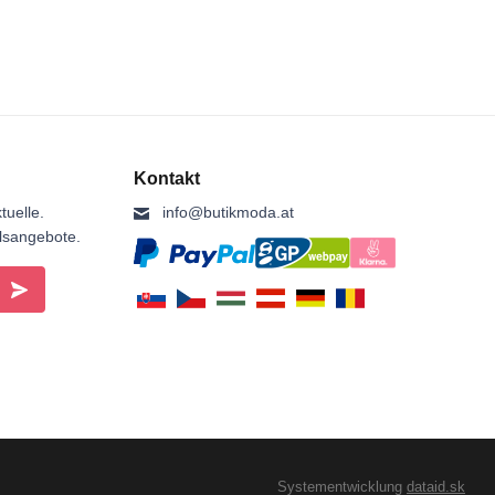
Kontakt
tuelle.
info@butikmoda.at
ilsangebote.
Systementwicklung
dataid.sk