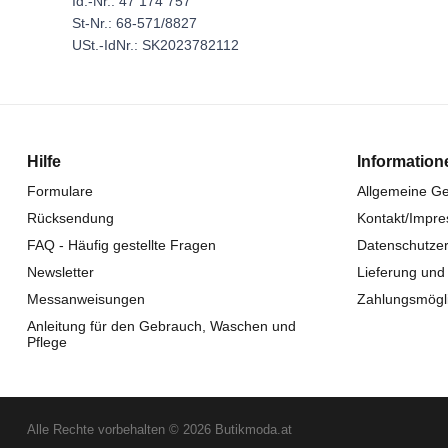
Id.-Nr.: 47 174 757
St-Nr.: 68-571/8827
USt.-IdNr.: SK2023782112
Hilfe
Information
Formulare
Allgemeine G
Rücksendung
Kontakt/Impr
FAQ - Häufig gestellte Fragen
Datenschutzer
Newsletter
Lieferung und
Messanweisungen
Zahlungsmögli
Anleitung für den Gebrauch, Waschen und
Pflege
Alle Rechte vorbehalten © 2026 Butikmoda.at