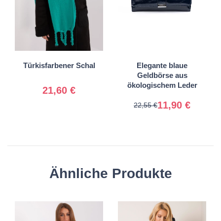
Universal
Türkisfarbener Schal
Elegante blaue
Universal
Geldbörse aus
ökologischem Leder
21,60 €
11,90 €
22,55 €
Ähnliche Produkte