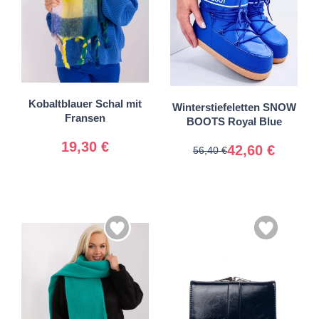
35-36
37-38
39-40
Universal
41-42
Kobaltblauer Schal mit
Winterstiefeletten SNOW
Fransen
BOOTS Royal Blue
19,30 €
42,60 €
56,40 €