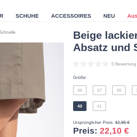
R
SCHUHE
ACCESSOIRES
NEU
Aus
Beige lackie
Schnalle
Absatz und 
0 Bewertung
Größe:
36
37
38
40
41
Ursprünglicher Preis:
42,95 €
Preis:
22,10
€