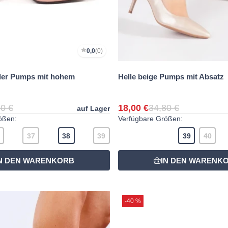
0,0
(0)
der Pumps mit hohem
Helle beige Pumps mit Absatz
0 €
18,00 €
34,80 €
auf Lager
ößen:
Verfügbare Größen:
37
38
39
39
40
-40 %