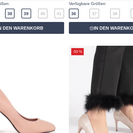
ößen:
Verfügbare Größen:
38
39
40
41
36
37
38
-50 %