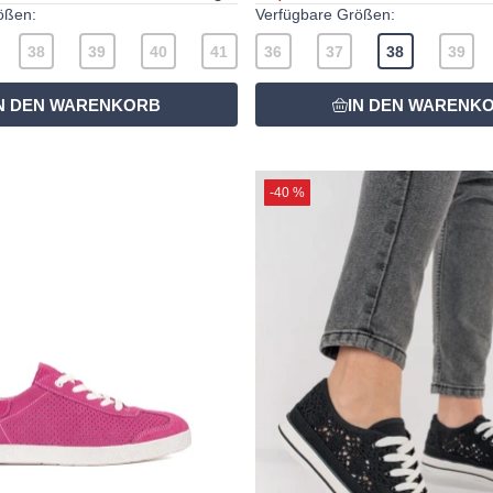
ößen:
Verfügbare Größen:
38
39
40
41
36
37
38
39
-40 %