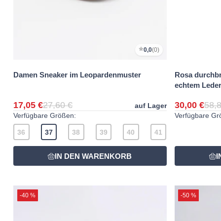
0,0
(0)
Damen Sneaker im Leopardenmuster
Rosa durchb
echtem Lede
17,05 €
27,60 €
30,00 €
58,8
auf Lager
Verfügbare Größen:
Verfügbare Gr
36
37
38
39
40
41
-40 %
-50 %