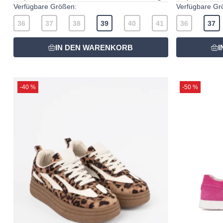
Verfügbare Größen:
Verfügbare Gr
36
37
38
39
40
41
36
37
-40 %
-50 %