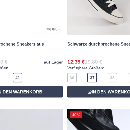
0,0
(0)
rochene Sneakers aus
Schwarze durchbrochene Sne
r
0 €
12,35 €
19,80 €
auf Lager
ößen:
Verfügbare Größen:
41
36
37
38
-40 %