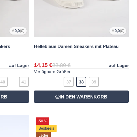
0,0
(0)
0,0
(0)
akers
Helleblaue Damen Sneakers mit Plateau
14,15 €
22,80 €
auf Lager
auf Lager
Verfügbare Größen:
40
41
37
38
39
-50 %
Bestpreis
Leder