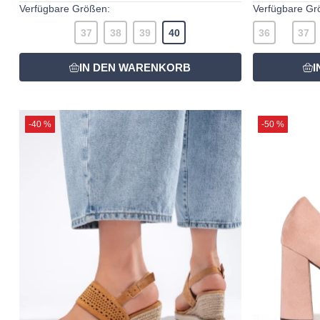
Verfügbare Größen:
Verfügbare Gr
37
38
39
40
36
37
-40 %
-50 %