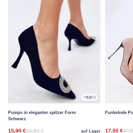
0,0
(0)
Pumps in eleganter spitzer Form
Funkelnde P
Schwarz
15,90 €
30,60 €
17,50 €
42,0
auf Lager