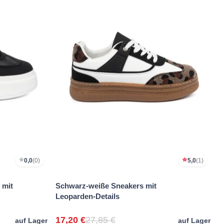
0,0
(0)
5,0
(1)
 mit
Schwarz-weiße Sneakers mit
Leoparden-Details
17,20 €
27,85 €
auf Lager
auf Lager