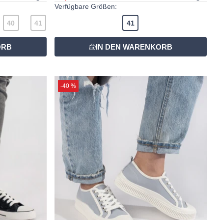
Verfügbare Größen:
40
41
41
-40 %