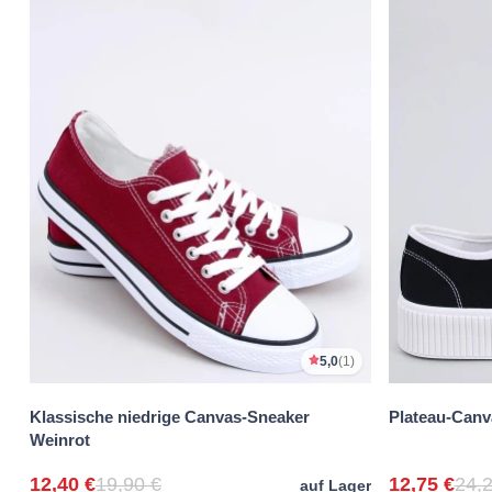
5,0
(1)
Klassische niedrige Canvas-Sneaker
Plateau-Canv
Weinrot
12,40 €
19,90 €
12,75 €
24,2
auf Lager