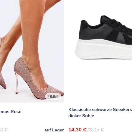
0,0
(0)
Klassische schwarze Sneakers
umps Rosé
dicker Sohle
0 €
14,30 €
23,05 €
auf Lager