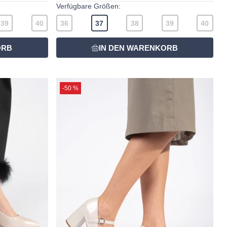
Verfügbare Größen:
39
40
36
37
38
39
40
-50 %