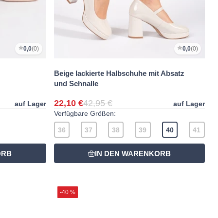
0,0
(0)
0,0
(0)
Beige lackierte Halbschuhe mit Absatz
und Schnalle
22,10 €
42,95 €
auf Lager
auf Lager
Verfügbare Größen:
36
37
38
39
40
41
-40 %