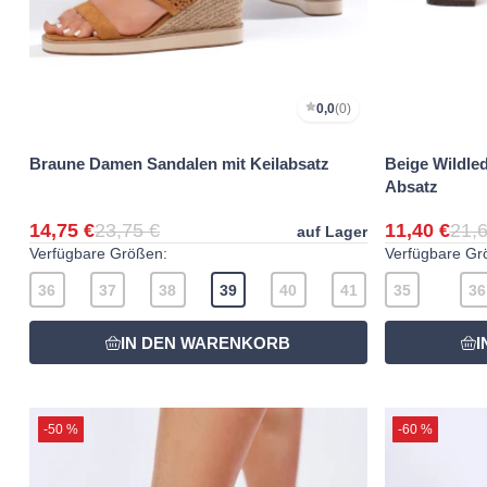
0,0
(0)
Braune Damen Sandalen mit Keilabsatz
Beige Wildle
Absatz
14,75 €
23,75 €
11,40 €
21,6
auf Lager
Verfügbare Größen:
Verfügbare Gr
36
37
38
39
40
41
35
36
-50 %
-60 %