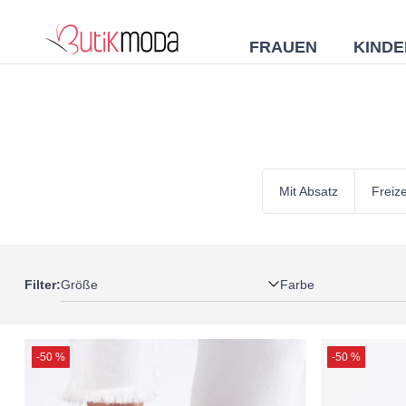
FRAUEN
KINDE
Mit Absatz
Freiz
Größe
Farbe
Filter:
-50 %
-50 %