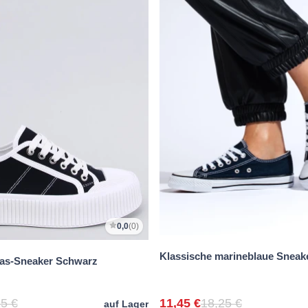
0,0
(0)
Klassische marineblaue Sneak
as-Sneaker Schwarz
5 €
11,45 €
18,25 €
auf Lager