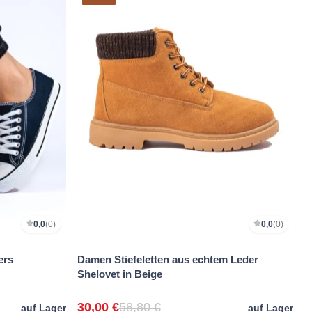
0,0
(0)
0,0
(0)
ers
Damen Stiefeletten aus echtem Leder
Shelovet in Beige
30,00 €
58,80 €
auf Lager
auf Lager