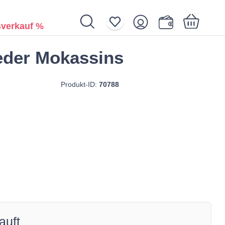
verkauf %
eder Mokassins
Ihr Warenkorb ist noch leer.
Produkt-ID:
70788
auft