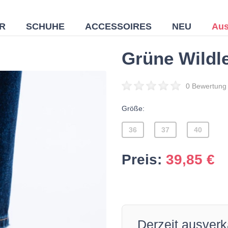
R
SCHUHE
ACCESSOIRES
NEU
Aus
Grüne Wildl
0 Bewertung
Größe:
36
37
40
Preis:
39,85
€
Derzeit ausverk