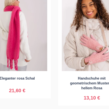
Universal
Eleganter rosa Schal
Handschuhe mit
geometrischem Muster
S/M
L/XL
hellem Rosa
21,60 €
13,10 €