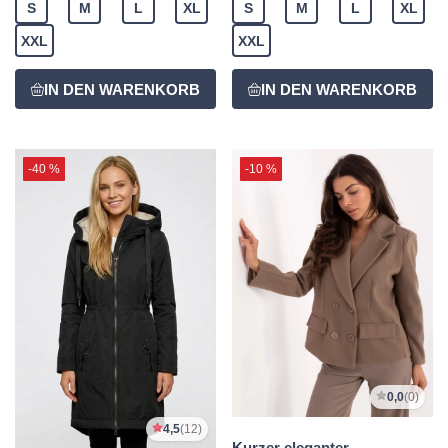
S
M
L
XL
S
M
L
XL
XXL
XXL
-40 %
-10 %
0,0
(0)
4,5
(12)
Kurzer eleganter