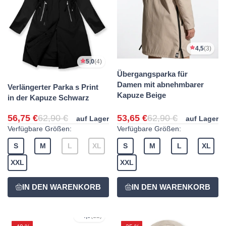
4,5
(3)
5,0
(4)
Übergangsparka für
Damen mit abnehmbarer
Verlängerter Parka s Print
Kapuze Beige
in der Kapuze Schwarz
56,75 €
62,90 €
53,65 €
62,90 €
auf Lager
auf Lager
Verfügbare Größen:
Verfügbare Größen:
S
M
L
XL
S
M
L
XL
XXL
XXL