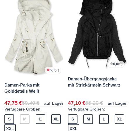
0,0
(0)
5,0
(7)
Damen-Übergangsjacke
Damen-Parka mit
mit Strickärmeln Schwarz
Golddetails Weiß
47,75 €
59,40 €
47,10 €
55,20 €
auf Lager
auf Lager
Verfügbare Größen:
Verfügbare Größen:
S
M
L
XL
S
M
L
XL
XXL
XXL