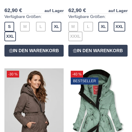
62,90 €
62,90 €
auf Lager
auf Lager
Verfügbare Größen:
Verfügbare Größen:
S
M
L
XL
M
L
XL
XXL
XXL
XXXL
-30 %
-40 %
BESTSELLER