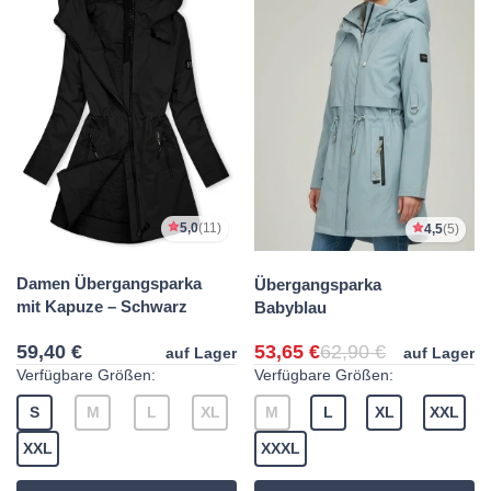
5,0
(11)
4,5
(5)
Damen Übergangsparka
Übergangsparka
mit Kapuze – Schwarz
Babyblau
59,40 €
53,65 €
62,90 €
auf Lager
auf Lager
Verfügbare Größen:
Verfügbare Größen:
S
M
L
XL
M
L
XL
XXL
XXL
XXXL