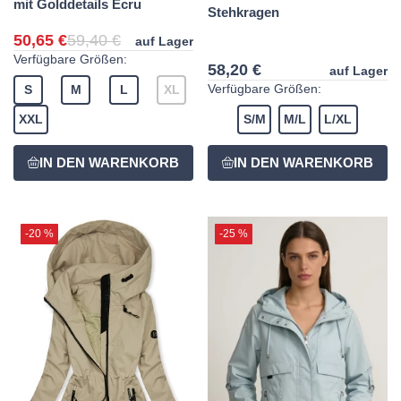
mit Golddetails Ecru
Stehkragen
50,65 €
59,40 €
auf Lager
Verfügbare Größen:
58,20 €
auf Lager
Verfügbare Größen:
S
M
L
XL
XXL
S/M
M/L
L/XL
-20 %
-25 %