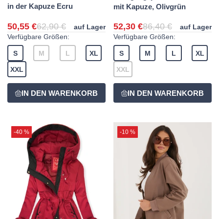
in der Kapuze Ecru
mit Kapuze, Olivgrün
50,55 €
62,90 €
52,30 €
86,40 €
auf Lager
auf Lager
Verfügbare Größen:
Verfügbare Größen:
S
M
L
XL
S
M
L
XL
XXL
XXL
-40 %
-10 %