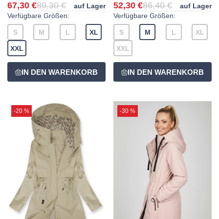
67,30 €
89,30 €
52,30 €
86,40 €
auf Lager
auf Lager
Verfügbare Größen:
Verfügbare Größen:
S
M
L
XL
S
M
L
XL
XXL
XXL
-20 %
-30 %