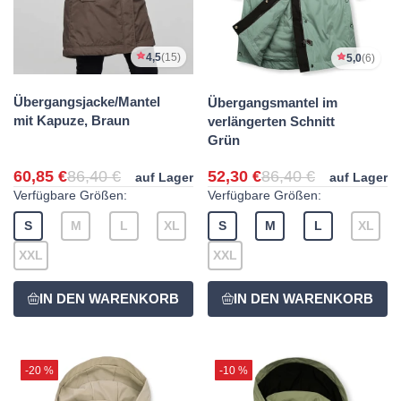
4,5
(15)
5,0
(6)
Übergangsjacke/Mantel
Übergangsmantel im
mit Kapuze, Braun
verlängerten Schnitt
Grün
60,85 €
86,40 €
52,30 €
86,40 €
auf Lager
auf Lager
Verfügbare Größen:
Verfügbare Größen:
S
M
L
XL
S
M
L
XL
XXL
XXL
-20 %
-10 %