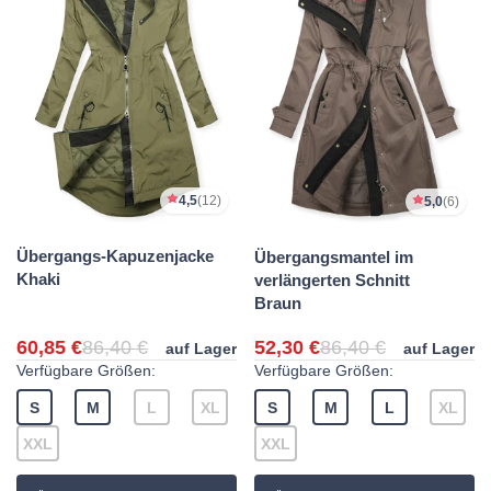
4,5
(12)
5,0
(6)
Übergangs-Kapuzenjacke
Übergangsmantel im
Khaki
verlängerten Schnitt
Braun
60,85 €
86,40 €
52,30 €
86,40 €
auf Lager
auf Lager
Verfügbare Größen:
Verfügbare Größen:
S
M
L
XL
S
M
L
XL
XXL
XXL