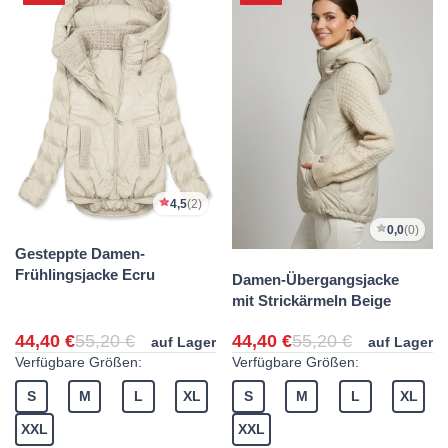
4,5
(2)
0,0
(0)
Gesteppte Damen-
Frühlingsjacke Ecru
Damen-Übergangsjacke
mit Strickärmeln Beige
44,40 €
55,20 €
44,40 €
55,20 €
auf Lager
auf Lager
Verfügbare Größen:
Verfügbare Größen:
S
M
L
XL
S
M
L
XL
XXL
XXL