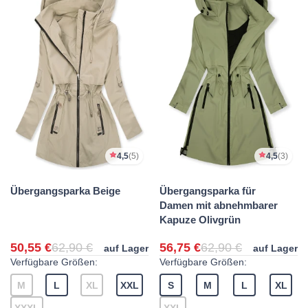
4,5
(5)
4,5
(3)
Übergangsparka Beige
Übergangsparka für
Damen mit abnehmbarer
Kapuze Olivgrün
50,55 €
62,90 €
56,75 €
62,90 €
auf Lager
auf Lager
Verfügbare Größen:
Verfügbare Größen:
M
L
XL
XXL
S
M
L
XL
XXXL
XXL