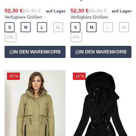
52,30 €
86,40 €
52,30 €
86,40 €
auf Lager
auf Lager
Verfügbare Größen:
Verfügbare Größen:
S
M
L
XL
S
M
L
XL
XXL
XXL
-25 %
-15 %