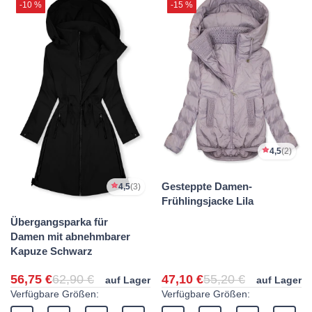
-10 %
-15 %
4,5
(2)
Gesteppte Damen-
4,5
(3)
Frühlingsjacke Lila
Übergangsparka für
Damen mit abnehmbarer
Kapuze Schwarz
56,75 €
62,90 €
47,10 €
55,20 €
auf Lager
auf Lager
Verfügbare Größen:
Verfügbare Größen: