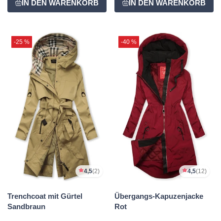
-25 %
-40 %
4,5
(2)
4,5
(12)
Trenchcoat mit Gürtel
Übergangs-Kapuzenjacke
Sandbraun
Rot