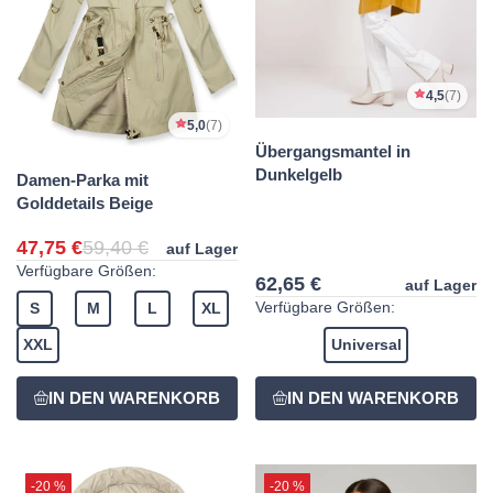
4,5
(7)
5,0
(7)
Übergangsmantel in
Dunkelgelb
Damen-Parka mit
Golddetails Beige
47,75 €
59,40 €
auf Lager
Verfügbare Größen:
62,65 €
auf Lager
Verfügbare Größen:
S
M
L
XL
XXL
Universal
-20 %
-20 %