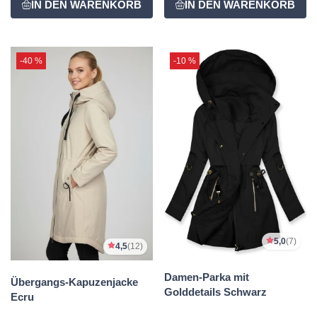
-40 %
-10 %
5,0
(7)
4,5
(12)
Damen-Parka mit
Übergangs-Kapuzenjacke
Golddetails Schwarz
Ecru