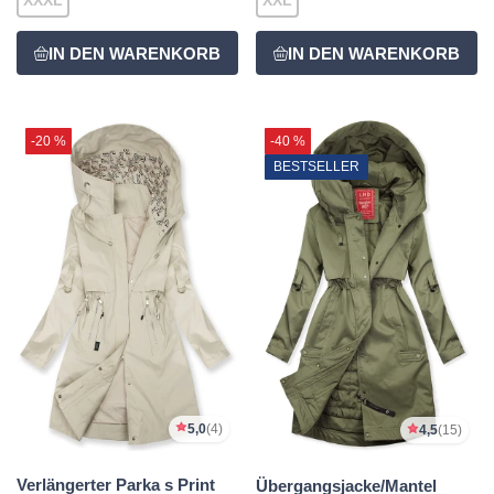
-20 %
-40 %
BESTSELLER
5,0
(4)
4,5
(15)
Verlängerter Parka s Print
Übergangsjacke/Mantel