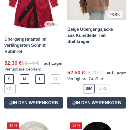
0,0
(0)
5,0
(6)
Beige Übergangsjacke
aus Kunstleder mit
Übergangsmantel im
Stehkragen
verlängerten Schnitt
Rubinrot
52,30 €
86,40 €
auf Lager
Verfügbare Größen:
52,50 €
58,20 €
auf Lager
Verfügbare Größen:
S
M
L
XL
XXL
S/M
L/XL
-20 %
-15 %