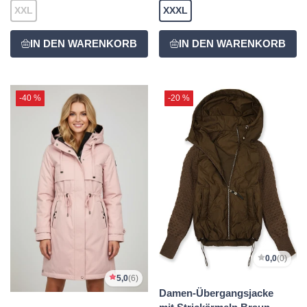
XXL
XXXL
-40 %
-20 %
0,0
(0)
5,0
(6)
Damen-Übergangsjacke