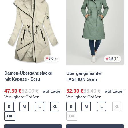
5,0
(7)
4,5
(12)
Damen-Übergangsjacke
Übergangsmantel
mit Kapuze - Ecru
FASHION Grün
47,50 €
62,90 €
52,30 €
86,40 €
auf Lager
auf Lager
Verfügbare Größen:
Verfügbare Größen:
S
M
L
XL
S
M
L
XL
XXL
XXL