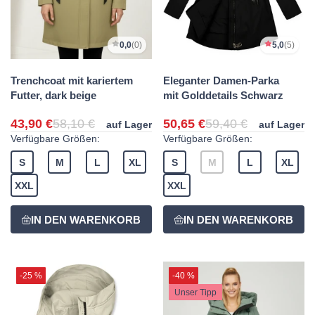
0,0
(0)
5,0
(5)
Trenchcoat mit kariertem
Eleganter Damen-Parka
Futter, dark beige
mit Golddetails Schwarz
43,90 €
58,10 €
50,65 €
59,40 €
auf Lager
auf Lager
Verfügbare Größen:
Verfügbare Größen:
S
M
L
XL
S
M
L
XL
XXL
XXL
-25 %
-40 %
Unser Tipp