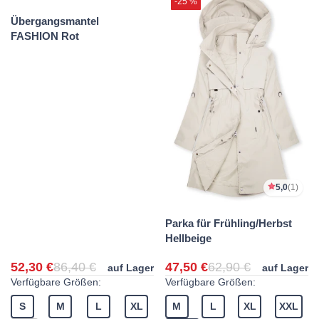
-40 %
-25 %
Unser Tipp
5,0
(1)
4,5
(12)
Parka für Frühling/Herbst
Übergangsmantel
Hellbeige
FASHION Rot
52,30 €
86,40 €
47,50 €
62,90 €
auf Lager
auf Lager
Verfügbare Größen:
Verfügbare Größen:
S
M
L
XL
M
L
XL
XXL