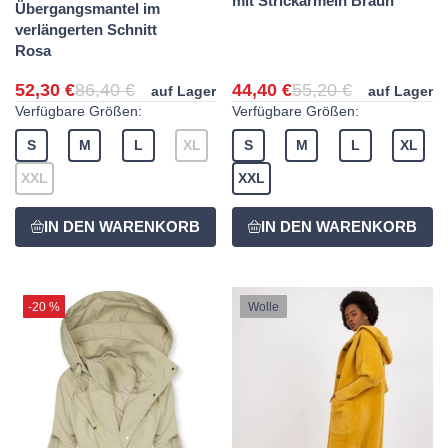
mit Strickärmeln Braun
Übergangsmantel im
verlängerten Schnitt
Rosa
52,30 €
86,40 €
44,40 €
55,20 €
auf Lager
auf Lager
Verfügbare Größen:
Verfügbare Größen:
S
M
L
XL
S
M
L
XL
XXL
XXL
-20 %
Wolle