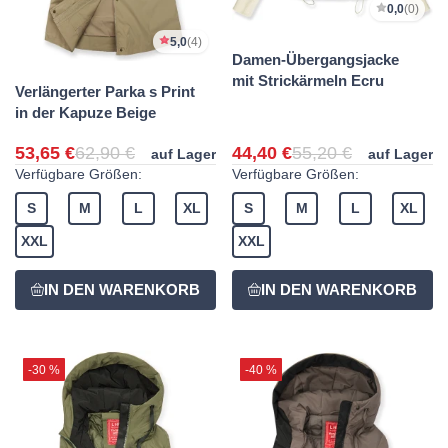
0,0
(0)
5,0
(4)
Damen-Übergangsjacke
mit Strickärmeln Ecru
Verlängerter Parka s Print
in der Kapuze Beige
53,65 €
62,90 €
44,40 €
55,20 €
auf Lager
auf Lager
Verfügbare Größen:
Verfügbare Größen:
S
M
L
XL
S
M
L
XL
XXL
XXL
-30 %
-40 %