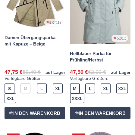
5,0
(11)
Damen Übergangsparka
5,0
(1)
mit Kapuze – Beige
Hellblauer Parka für
Frühling/Herbst
47,75 €
59,40 €
47,50 €
62,90 €
auf Lager
auf Lager
Verfügbare Größen:
Verfügbare Größen:
S
M
L
XL
M
L
XL
XXL
XXL
XXXL