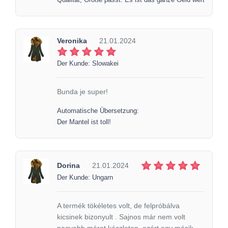
Veronika
21.01.2024
Der Kunde: Slowakei
Bunda je super!
Automatische Übersetzung:
Der Mantel ist toll!
Dorina
21.01.2024
Der Kunde: Ungarn
A termék tökéletes volt, de felpróbálva
kicsinek bizonyult . Sajnos már nem volt
nagyobb méret készleten, ezért egy másik