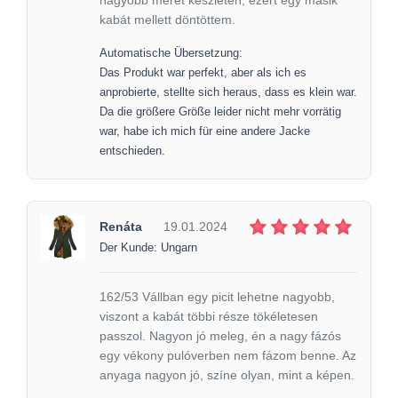
kabát mellett döntöttem.
Automatische Übersetzung:
Das Produkt war perfekt, aber als ich es
anprobierte, stellte sich heraus, dass es klein war.
Da die größere Größe leider nicht mehr vorrätig
war, habe ich mich für eine andere Jacke
entschieden.
Renáta
19.01.2024
Der Kunde: Ungarn
162/53 Vállban egy picit lehetne nagyobb,
viszont a kabát többi része tökéletesen
passzol. Nagyon jó meleg, én a nagy fázós
egy vékony pulóverben nem fázom benne. Az
anyaga nagyon jó, színe olyan, mint a képen.