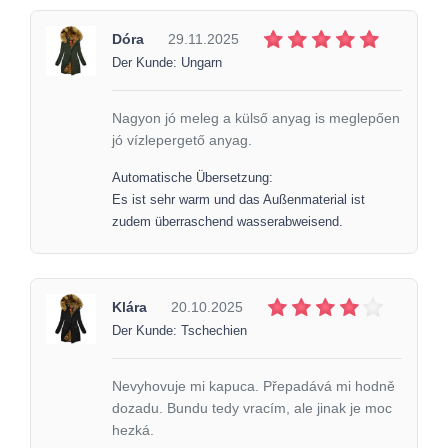
Dóra
29.11.2025
Der Kunde: Ungarn
Nagyon jó meleg a külső anyag is meglepően
jó vízlepergető anyag.
Automatische Übersetzung:
Es ist sehr warm und das Außenmaterial ist
zudem überraschend wasserabweisend.
Klára
20.10.2025
Der Kunde: Tschechien
Nevyhovuje mi kapuca. Přepadává mi hodně
dozadu. Bundu tedy vracím, ale jinak je moc
hezká.