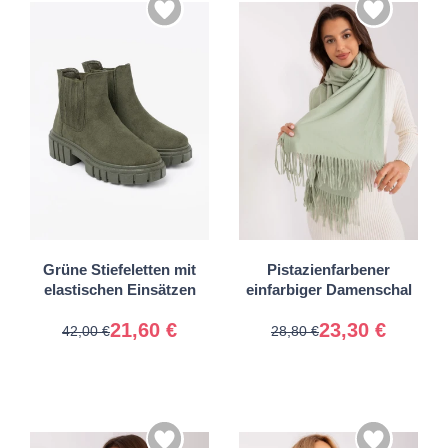
36
37
38
39
40
41
Universal
Grüne Stiefeletten mit
Pistazienfarbener
elastischen Einsätzen
einfarbiger Damenschal
21,60 €
23,30 €
42,00 €
28,80 €