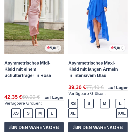
5,0
(2)
5,0
(1)
Asymmetrisches Midi-
Asymmetrisches Maxi-
Kleid mit einem
Kleid mit langen Ärmeln
Schulterträger in Rosa
in intensivem Blau
39,30 €
77,40 €
auf Lager
Verfügbare Größen:
42,35 €
60,00 €
auf Lager
Verfügbare Größen:
XS
S
M
L
XS
S
M
L
XL
XXL