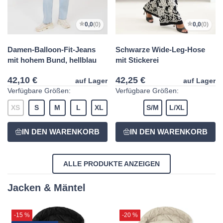
0,0
(0)
0,0
(0)
Damen-Balloon-Fit-Jeans
Schwarze Wide-Leg-Hose
mit hohem Bund, hellblau
mit Stickerei
42,10 €
42,25 €
auf Lager
auf Lager
Verfügbare Größen:
Verfügbare Größen:
XS
S
M
L
XL
S/M
L/XL
ALLE PRODUKTE ANZEIGEN
Jacken & Mäntel
-15 %
-20 %