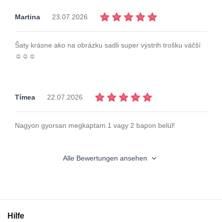
Martina
23.07.2026
Šaty krásne ako na obrázku sadli super výstrih trošku väčší
☺️☺️☺️
Tímea
22.07.2026
Nagyon gyorsan megkaptam.1 vagy 2 bapon belül!
Alle Bewertungen ansehen
Hilfe