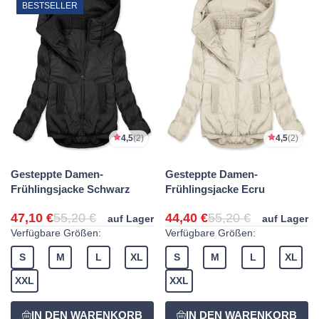
BESTSELLER
4,5
(2)
4,5
(2)
Gesteppte Damen-
Gesteppte Damen-
Frühlingsjacke Schwarz
Frühlingsjacke Ecru
47,10 €
55,20 €
44,40 €
55,20 €
auf Lager
auf Lager
Verfügbare Größen:
Verfügbare Größen:
S
M
L
XL
S
M
L
XL
XXL
XXL