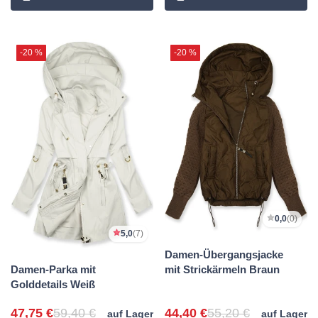
-20 %
-20 %
0,0
(0)
5,0
(7)
Damen-Übergangsjacke
Damen-Parka mit
mit Strickärmeln Braun
Golddetails Weiß
47,75 €
59,40 €
44,40 €
55,20 €
auf Lager
auf Lager