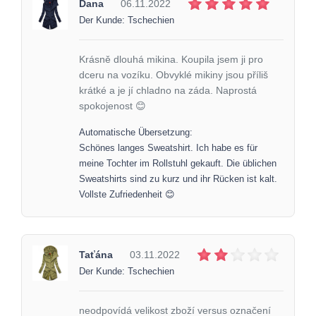
Dana
06.11.2022
Der Kunde: Tschechien
Krásně dlouhá mikina. Koupila jsem ji pro
dceru na vozíku. Obvyklé mikiny jsou příliš
krátké a je jí chladno na záda. Naprostá
spokojenost 😊
Automatische Übersetzung:
Schönes langes Sweatshirt. Ich habe es für
meine Tochter im Rollstuhl gekauft. Die üblichen
Sweatshirts sind zu kurz und ihr Rücken ist kalt.
Vollste Zufriedenheit 😊
Taťána
03.11.2022
Der Kunde: Tschechien
neodpovídá velikost zboží versus označení