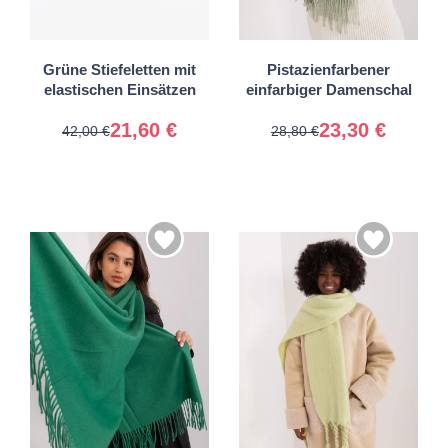
38
39
40
41
Universal
Grüne Stiefeletten mit
Pistazienfarbener
elastischen Einsätzen
einfarbiger Damenschal
21,60 €
23,30 €
42,00 €
28,80 €