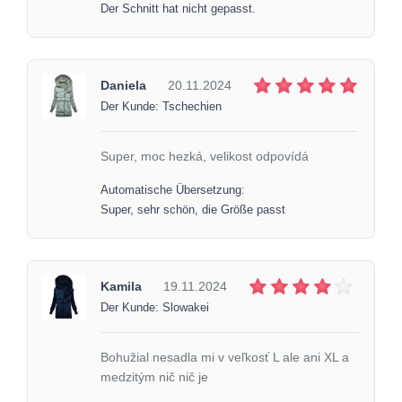
Der Schnitt hat nicht gepasst.
Daniela
20.11.2024
Der Kunde: Tschechien
Super, moc hezká, velikost odpovídá
Automatische Übersetzung:
Super, sehr schön, die Größe passt
Kamila
19.11.2024
Der Kunde: Slowakei
Bohužial nesadla mi v veľkosť L ale ani XL a
medzitým nič nič je