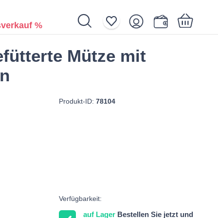
verkauf %
efütterte Mütze mit
Ihr Warenkorb ist noch leer.
en
Produkt-ID:
78104
Verfügbarkeit:
auf Lager
Bestellen Sie jetzt und