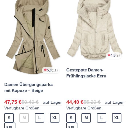
4,5
(2)
Gesteppte Damen-
5,0
(11)
Frühlingsjacke Ecru
Damen Übergangsparka
mit Kapuze – Beige
47,75 €
59,40 €
44,40 €
55,20 €
auf Lager
auf Lager
Verfügbare Größen:
Verfügbare Größen:
S
M
L
XL
S
M
L
XL
XXL
XXL