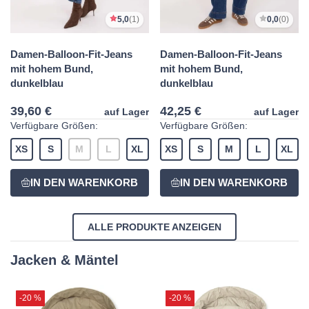
5,0
(1)
0,0
(0)
Damen-Balloon-Fit-Jeans
Damen-Balloon-Fit-Jeans
mit hohem Bund,
mit hohem Bund,
dunkelblau
dunkelblau
39,60 €
42,25 €
auf Lager
auf Lager
Verfügbare Größen:
Verfügbare Größen:
XS
S
M
L
XL
XS
S
M
L
XL
ALLE PRODUKTE ANZEIGEN
Jacken & Mäntel
-20 %
-20 %