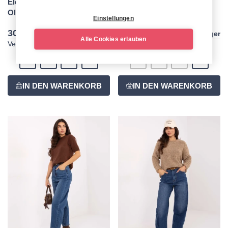
Elegante Hose in
Elegante beige Hose
Olivgrün
Einstellungen
30,00 €
30,00 €
auf Lager
auf Lager
Alle Cookies erlauben
Verfügbare Größen:
Verfügbare Größen:
S
M
L
XL
S
M
L
XL