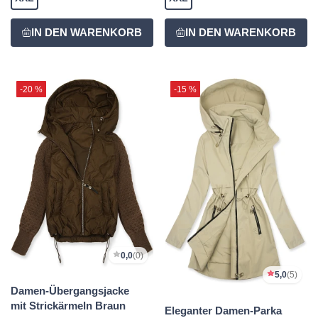
-20 %
-15 %
0,0
(0)
5,0
(5)
Damen-Übergangsjacke
mit Strickärmeln Braun
Eleganter Damen-Parka