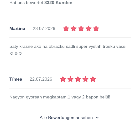
Hat uns bewertet
8320 Kunden
Martina
23.07.2026
Šaty krásne ako na obrázku sadli super výstrih trošku väčší
☺️☺️☺️
Tímea
22.07.2026
Nagyon gyorsan megkaptam.1 vagy 2 bapon belül!
Alle Bewertungen ansehen