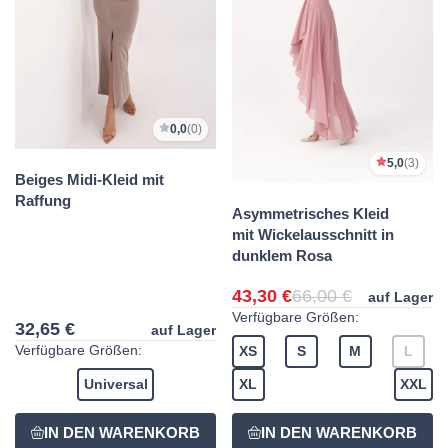
0,0
(0)
5,0
(3)
Beiges Midi-Kleid mit
Raffung
Asymmetrisches Kleid
mit Wickelausschnitt in
dunklem Rosa
43,30 €
66,00 €
auf Lager
Verfügbare Größen:
32,65 €
auf Lager
Verfügbare Größen:
XS
S
M
L
Universal
XL
XXL